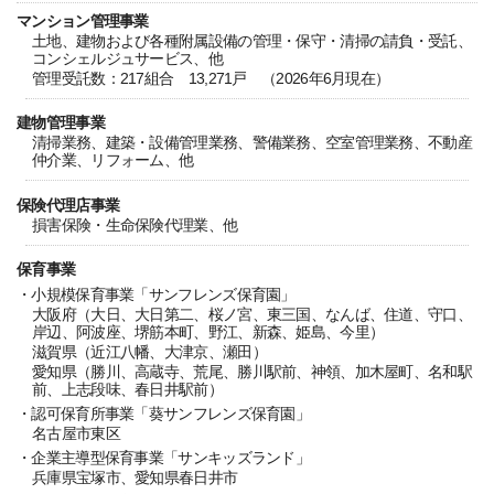
マンション管理事業
土地、建物および各種附属設備の管理・保守・清掃の請負・受託、
コンシェルジュサービス、他
管理受託数：217組合 13,271戸 （2026年6月現在）
建物管理事業
清掃業務、建築・設備管理業務、警備業務、空室管理業務、不動産
仲介業、リフォーム、他
保険代理店事業
損害保険・生命保険代理業、他
保育事業
・小規模保育事業「サンフレンズ保育園」
大阪府（大日、大日第二、桜ノ宮、東三国、なんば、住道、守口、
岸辺、阿波座、堺筋本町、野江、新森、姫島、今里）
滋賀県（近江八幡、大津京、瀬田）
愛知県（勝川、高蔵寺、荒尾、勝川駅前、神領、加木屋町、名和駅
前、上志段味、春日井駅前）
・認可保育所事業「葵サンフレンズ保育園」
名古屋市東区
・企業主導型保育事業「サンキッズランド」
兵庫県宝塚市、愛知県春日井市