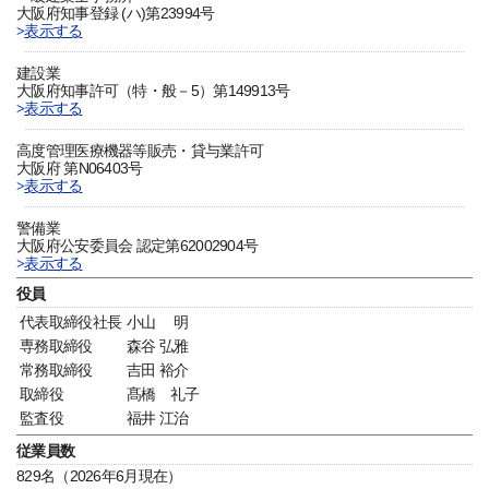
大阪府知事登録 (ハ)第23994号
表示する
建設業
大阪府知事許可（特・般－5）第149913号
表示する
高度管理医療機器等販売・貸与業許可
大阪府 第N06403号
表示する
警備業
大阪府公安委員会 認定第62002904号
表示する
役員
代表取締役社長
小山 明
専務取締役
森谷 弘雅
常務取締役
吉田 裕介
取締役
髙橋 礼子
監査役
福井 江治
従業員数
829名（2026年6月現在）