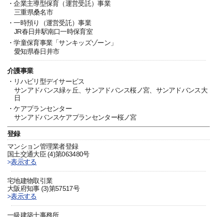
・企業主導型保育（運営受託）事業
三重県桑名市
・一時預り（運営受託）事業
JR春日井駅南口一時保育室
・学童保育事業「サンキッズゾーン」
愛知県春日井市
介護事業
・リハビリ型デイサービス
サンアドバンス緑ヶ丘、サンアドバンス桜ノ宮、サンアドバンス大
日
・ケアプランセンター
サンアドバンスケアプランセンター桜ノ宮
登録
マンション管理業者登録
国土交通大臣 (4)第063480号
表示する
宅地建物取引業
大阪府知事 (3)第57517号
表示する
一級建築士事務所