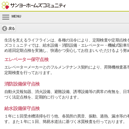
MENU
戻る
生活を支えるライフラインは、各種の法令により、定期検査や定期点検
ズコミュニティでは、給水設備・消防設備・エレベーター・機械式駐車
め巡回定期点検を実施し、快適かつ安心してお住まいいただけるよう努
エレベーター保守点検
エレベーターメーカーとのフルメンテナンス契約により、昇降機検査基
定期検査を行っております。
消防設備保守点検
自動火災報知器、消火設備、避難設備、誘導設備等の異常の有無を、日
づく法定点検を、定期的に行っております。
給水設備保守点検
１年に１回受水槽清掃を行う他、各箇所の異音、振動、過熱、漏水等の
す。また１年に１回、簡易水道法に基づく水質検査を行っております。