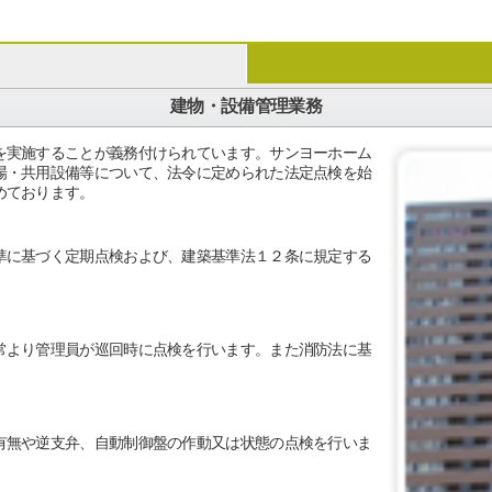
建物・設備管理業務
を実施することが義務付けられています。サンヨーホーム
場・共用設備等について、法令に定められた法定点検を始
めております。
準に基づく定期点検および、建築基準法１２条に規定する
常より管理員が巡回時に点検を行います。また消防法に基
有無や逆支弁、自動制御盤の作動又は状態の点検を行いま