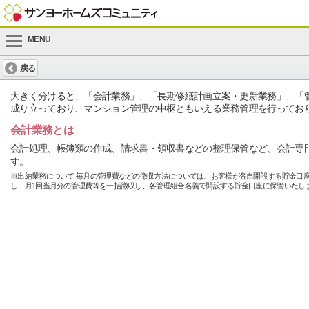
MENU
戻る
大きく分けると、「会計業務」、「長期修繕計画立案・更新業務」、「
成り立っており、マンション管理の中枢ともいえる業務管理を行ってお
会計業務とは
会計処理、帳簿類の作成、請求書・領収書などの整理保管など、会計専
す。
※出納業務について 毎月の管理費などの徴収方法については、お客様が各自開設する貯金口
し、月1回当月分の管理費等を一括徴収し、各管理組合名義で開設する貯金口座に保管いたし