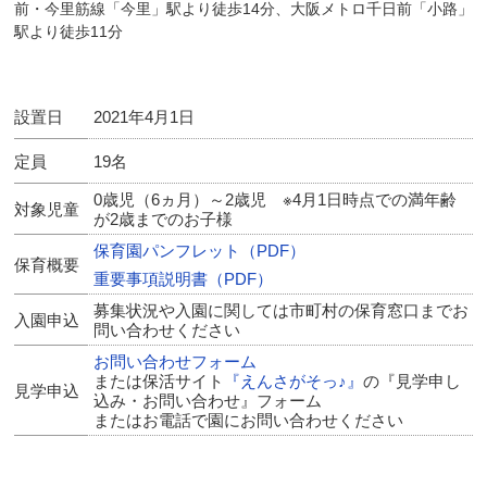
前・今里筋線「今里」駅より徒歩14分、大阪メトロ千日前「小路」
駅より徒歩11分
設置日
2021年4月1日
定員
19名
0歳児（6ヵ月）～2歳児 ※4月1日時点での満年齢
対象児童
が2歳までのお子様
保育園パンフレット（PDF）
保育概要
重要事項説明書（PDF）
募集状況や入園に関しては市町村の保育窓口までお
入園申込
問い合わせください
お問い合わせフォーム
または保活サイト
『えんさがそっ♪』
の『見学申し
見学申込
込み・お問い合わせ』フォーム
またはお電話で園にお問い合わせください